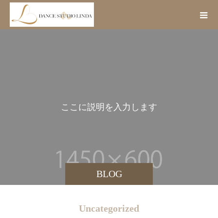
こ
こ
に
説
明
を
入
力
し
ま
す
。
BLOG
Uncategorized